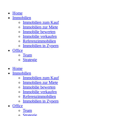
Zum
Inhalt
Home
wechseln
Immobilien
Immobilien zum Kauf
Immobilien zur Miete
Immobilie bewerten
Immobilie verkaufen
Referenzimmobilien
Immobilien in Zypern
Office
Team
Strategie
Home
Immobilien
Immobilien zum Kauf
Immobilien zur Miete
Immobilie bewerten
Immobilie verkaufen
Referenzimmobilien
Immobilien in Zypern
Office
Team
Strategie