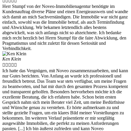





Herr Stumpf von der Noveo-Immobilienagentur benötigte im
Kundenauftrag diverse Pläne und einen Energieausweis und wandte
sich damit an mich Sachverständigen. Die Immobilie war nicht ganz
einfach, sowohl was die Immobilie betraf, als auch Terminfindung
und Abwicklung. Wir bekamen letztendlich alles bestens
abgewickelt, was sich anfangs nicht so abzeichnete. Ich bedanke
mich recht herzlich bei Herrn Stumpf für die faire Abwicklung, den
Pragmatismus und nicht zuletzt für dessen Seriosität und
Verbindlichkeit.
Ken Klein





Ich hatte das Vergnügen, mit Noveo zusammenzuarbeiten, und kann
nur Gutes berichten. Von Anfang an wurde ich professionell und
freundlich betreut. Das Team war stets verfügbar, um meine Fragen
zu beantworten, und hat mir durch den gesamten Prozess kompetent
und transparent geholfen. Besonders hervorheben möchte ich die
exzellente Beratung, die ich erfahren habe. Schon beim ersten
Gespräch nahm sich mein Berater viel Zeit, um meine Bedürfnisse
und Wünsche genau zu verstehen. Er hörte aufmerksam zu und
stellte gezielte Fragen, um ein klares Bild meiner Vorstellungen zu
bekommen. Im weiteren Verlauf präsentierte er mir sorgfältig
ausgewählte Immobilien, die perfekt zu meinen Anforderungen
passten. [...] Ich bin äußerst zufrieden und kann Noveo