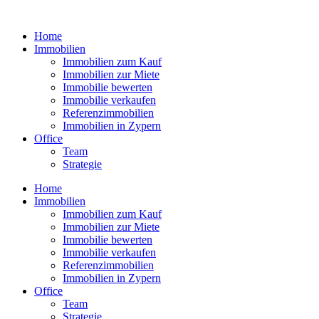
Zum
Inhalt
Home
wechseln
Immobilien
Immobilien zum Kauf
Immobilien zur Miete
Immobilie bewerten
Immobilie verkaufen
Referenzimmobilien
Immobilien in Zypern
Office
Team
Strategie
Home
Immobilien
Immobilien zum Kauf
Immobilien zur Miete
Immobilie bewerten
Immobilie verkaufen
Referenzimmobilien
Immobilien in Zypern
Office
Team
Strategie