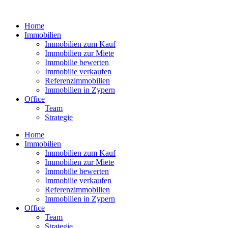
Zum
Inhalt
Home
wechseln
Immobilien
Immobilien zum Kauf
Immobilien zur Miete
Immobilie bewerten
Immobilie verkaufen
Referenzimmobilien
Immobilien in Zypern
Office
Team
Strategie
Home
Immobilien
Immobilien zum Kauf
Immobilien zur Miete
Immobilie bewerten
Immobilie verkaufen
Referenzimmobilien
Immobilien in Zypern
Office
Team
Strategie