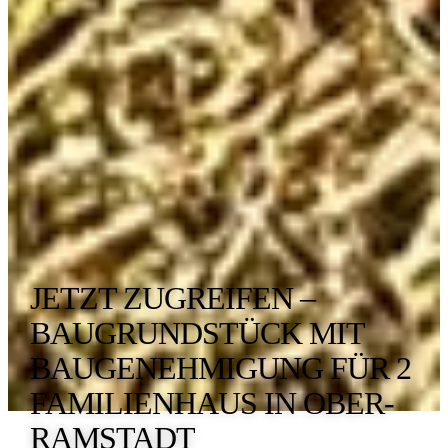
JETZT ZUGREIFEN –
BAUGRUNDSTÜCK MIT
BAUGENEHMIGUNG FÜR 2
FAMILIENHAUS IN OBER-
RAMSTADT